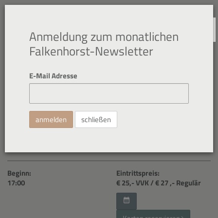
NAVIGATION
Anmeldung zum monatlichen
Falkenhorst-Newsletter
E-Mail Adresse
27. Sep. 2026
Liederabend
schließen
Beginn:
Eintrittspreis:
17:00
€ 25
,- VVK
/ € 27
,- Regulär