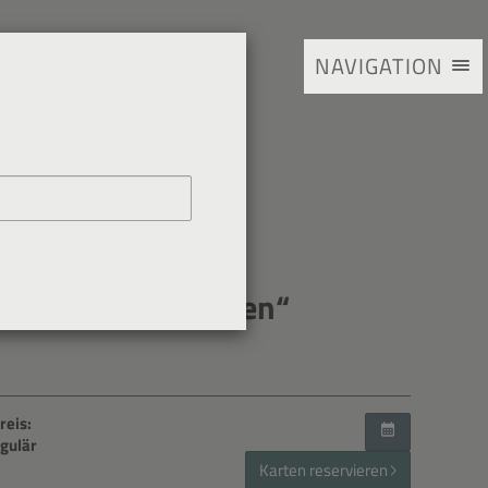
NAVIGATION
g „Gemeinschaft.
gische Perspektiven“
reis:
egulär
Karten reservieren