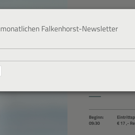
monatlichen Falkenhorst-Newsletter
7. Okt. 2026
Salonvortra
Anthropolo
Beginn:
Eintrittsp
09:30
€ 17
,- R