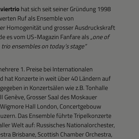
viertrio
hat sich seit seiner Gründung 1998
erten Ruf als Ensemble von
er Homogenität und grosser Ausdruckskraft
de es vom US-Magazin Fanfare als
„one of
 trio ensembles on today’s stage“
ehrere 1. Preise bei Internationalen
hat Konzerte in weit über 40 Ländern auf
gegeben in Konzertsälen wie z.B. Tonhalle
all Genève, Grosser Saal des Moskauer
 Wigmore Hall London, Concertgebouw
zern. Das Ensemble führte Tripelkonzerte
aller Welt auf: Russisches Nationalorchester,
tra Brisbane, Scottish Chamber Orchestra,