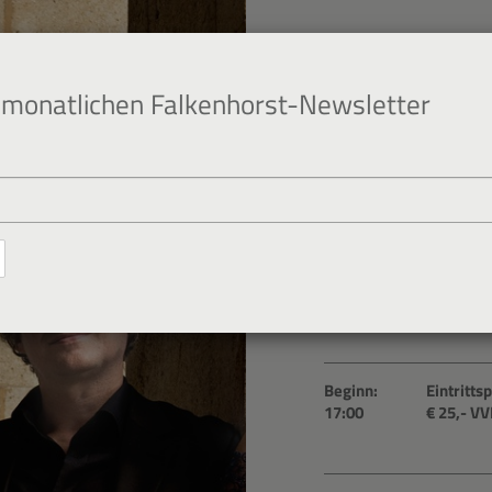
monatlichen Falkenhorst-Newsletter
12. Nov. 2023
Schweizer K
Beginn:
Eintrittsp
17:00
€ 25
,- V