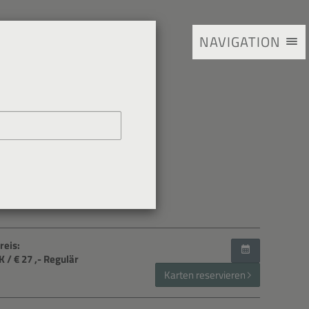
NAVIGATION
laviertrio
reis:
VK
/ € 27
,- Regulär
Karten reservieren