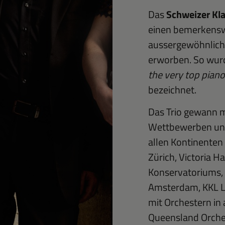
Das
Schweizer Kla
einen bemerkensw
aussergewöhnlich
erworben. So wur
the very top piano
bezeichnet.
Das Trio gewann m
Wettbewerben und 
allen Kontinenten 
Zürich, Victoria H
Konservatoriums,
Amsterdam, KKL Lu
mit Orchestern in 
Queensland Orches