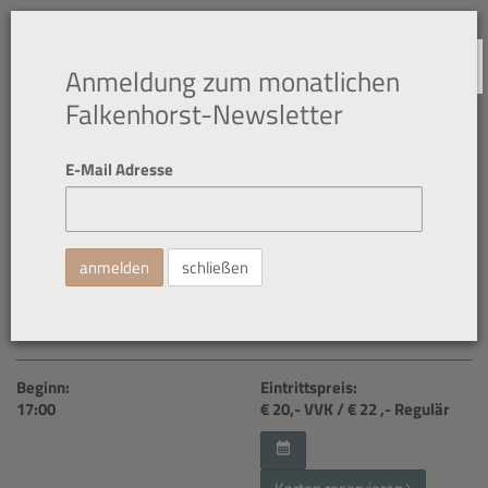
NAVIGATION
Anmeldung zum monatlichen
Falkenhorst-Newsletter
E-Mail Adresse
23. Aug. 2026
Schlawi(e)nerisches
schließen
Beginn:
Eintrittspreis:
17:00
€ 20
,- VVK
/ € 22
,- Regulär