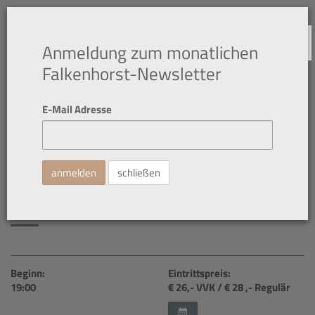
NAVIGATION
Anmeldung zum monatlichen
Falkenhorst-Newsletter
E-Mail Adresse
25. Okt. 2024
Johannes Wohlgenannt: Weites
schließen
Land
Beginn:
Eintrittspreis:
19:00
€ 26
,- VVK
/ € 28
,- Regulär