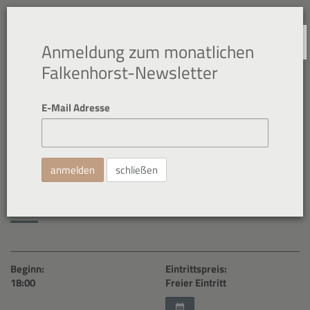
NAVIGATION
Anmeldung zum monatlichen
Falkenhorst-Newsletter
E-Mail Adresse
16. Apr. 2026
Jahreshauptversammlung
schließen
Verein Villa Falkenhorst
Beginn:
Eintrittspreis:
18:00
Freier Eintritt